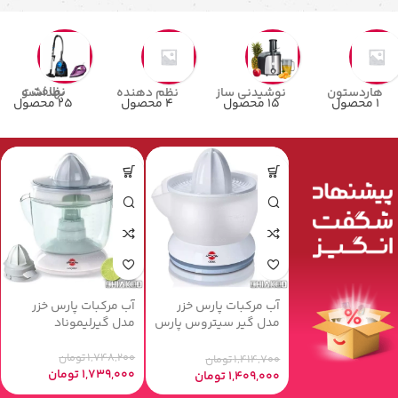
نظافت و بهداشت
هاردستون
نوشیدنی ساز
نظم دهنده
25 محصول
1 محصول
15 محصول
4 محصول
‫آب مرکبات پارس خزر
‫آب مرکبات پارس خزر
مدل گیر سیتروس پارس
مدل گیرلیموناد‬
خزر‬
1,748,200
تومان
1,414,700
تومان
1,739,000
تومان
1,409,000
تومان