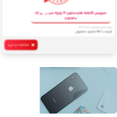
سرویس قابلمه هاردستون 12 پارچه سرامیکی کد
CA2130
قیمت اصلی محصول :
21,000,000
قیمت با
0%
تخفیف محصول :
مشاهده و خرید