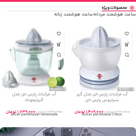
محصولات ویژه
ساعت هوشمند مردانه
ساعت هوشمند زنانه
آبمیوه گیری پارس خزر مدل
‫آبمیوه گیری پارس خزر مدل
Mango‬
JC۷۰۰P
2,409,000
تومان
3,089,000
تومان
2,419,800
تومان
3,099,600
تومان
Juicer parskhazar Mango‬
Juicer parskhazar JC700P