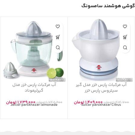
گوشی هوشمند سامسونگ
گوشی های مناسب
عکاسی
جدیدترین تکنولوژی بازار
‫آب مرکبات پارس خزر مدل گیر
‫آب مرکبات پارس خزر مدل
سیتروس پارس خزر‬
گیرلیموناد‬
1,409,000
تومان
1,739,000
تومان
1,414,700
تومان
1,748,200
تومان
Juicer parskhazar lemonade
Juicer parskhazar Citrus