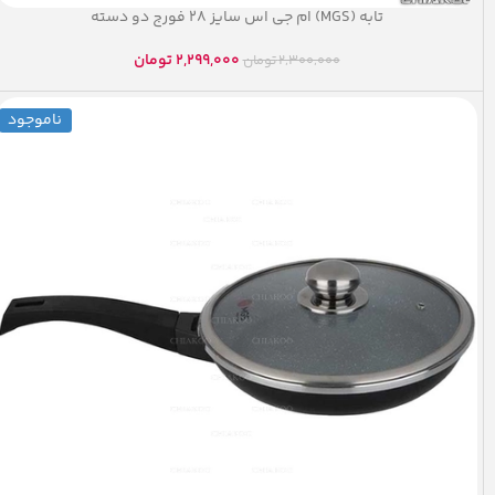
تابه (MGS) ام جی اس سایز ۲۸ فورج دو دسته
2,299,000
تومان
2,300,000
تومان
ناموجود