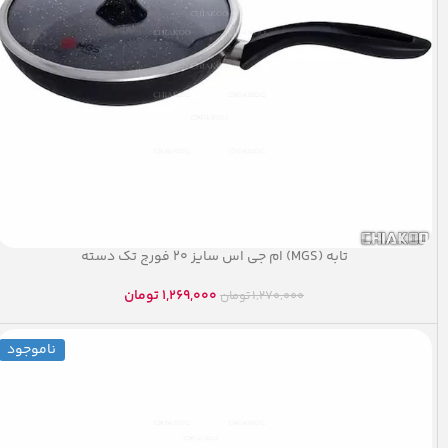
تابه (MGS) ام جی اس سایز ۲۰ فورج تک دسته
1,269,000
تومان
1,270,000
تومان
ناموجود