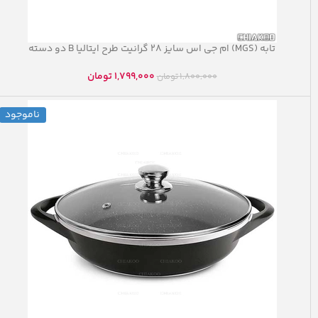
تابه (MGS) ام جی اس سایز ۲۸ گرانیت طرح ایتالیا B دو دسته
1,799,000
تومان
1,800,000
تومان
ناموجود