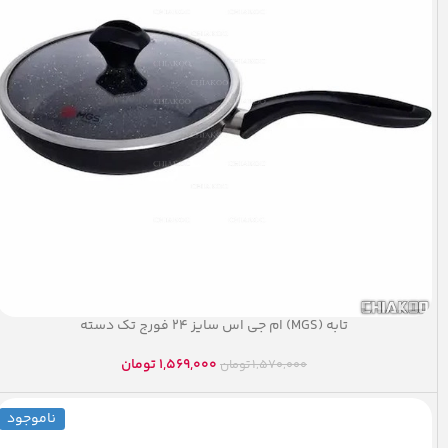
تابه (MGS) ام جی اس سایز ۲۴ فورج تک دسته
1,569,000
تومان
1,570,000
تومان
ناموجود