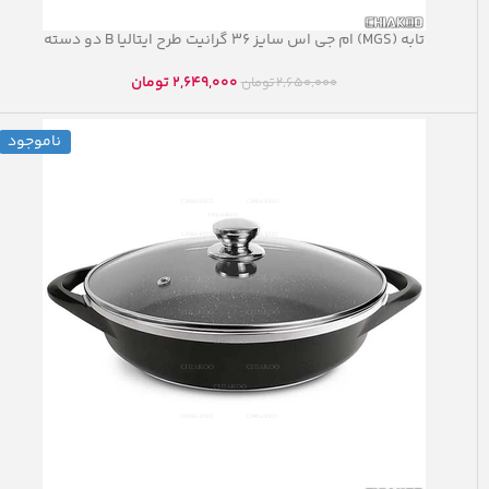
تابه (MGS) ام جی اس سایز ۳۶ گرانیت طرح ایتالیا B دو دسته
2,649,000
تومان
2,650,000
تومان
ناموجود