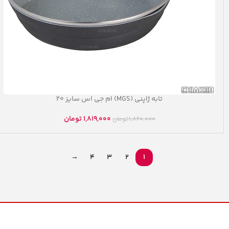
تابه ژاپنی (MGS) ام جی اس سایز ۲۰
1,819,000
تومان
1,820,000
تومان
→
4
3
2
1
انواع محصولات ؛ عالی نسب ، پلان،اس
لوکس،قیطاسی،TGH،تکنو،عروس،پارس خزر، سماور،کتری،قوری،