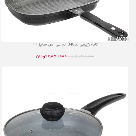
تابه رژیمی (MGS) ام جی اس سایز ۳۲
2,859,000
تومان
2,860,000
تومان