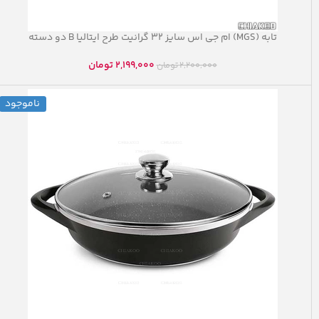
تابه (MGS) ام جی اس سایز ۳۲ گرانیت طرح ایتالیا B دو دسته
2,199,000
تومان
2,200,000
تومان
ناموجود