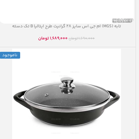
تابه (MGS) ام جی اس سایز ۲۸ گرانیت طرح ایتالیا B تک دسته
1,689,000
تومان
1,690,000
تومان
ناموجود