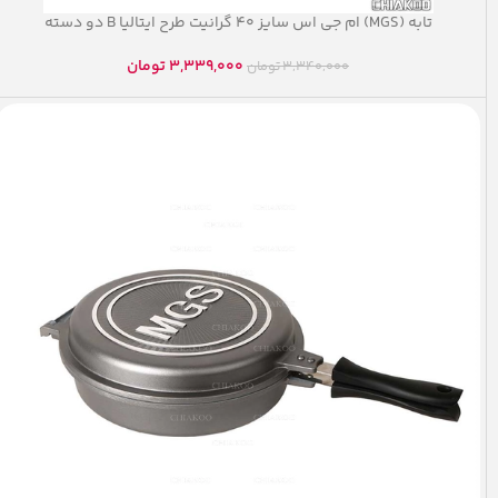
تابه (MGS) ام جی اس سایز ۴۰ گرانیت طرح ایتالیا B دو دسته
3,339,000
تومان
3,340,000
تومان