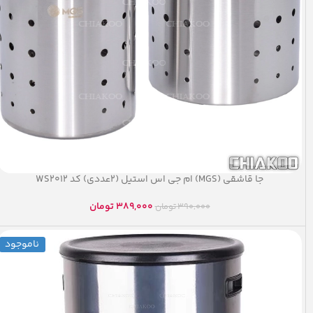
جا قاشقی (MGS) ام جی اس استیل (۲عددی) کد WS۲۰۱۲
389,000
تومان
390,000
تومان
ناموجود