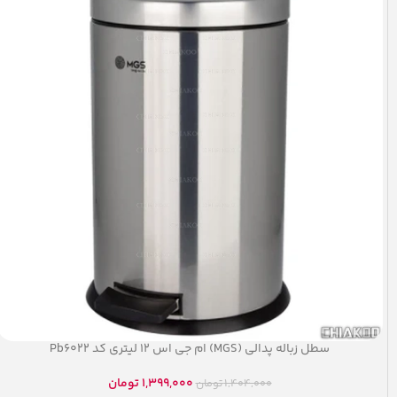
سطل زباله پدالی (MGS) ام جی اس ۱۲ لیتری کد Pb۶۰۲۲
1,399,000
تومان
1,404,000
تومان