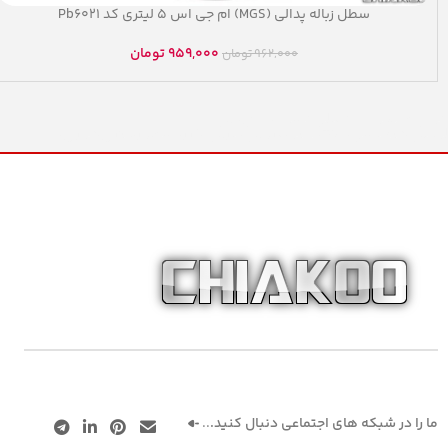
سطل زباله پدالی (MGS) ام جی اس ۵ لیتری کد Pb۶۰۲۱
959,000
تومان
962,000
تومان
انواع محصولات ؛ عالی نسب ، پلان،اس
لوکس،قیطاسی،TGH،تکنو،عروس،پارس خزر، سماور،کتری،قوری،
ما را در شبکه های اجتماعی دنبال کنید.
..