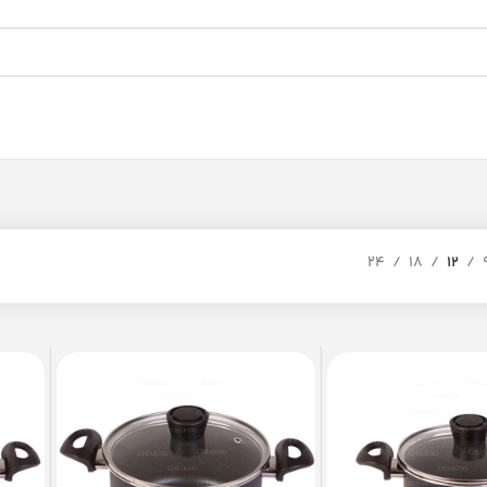
ه 7
24
18
12