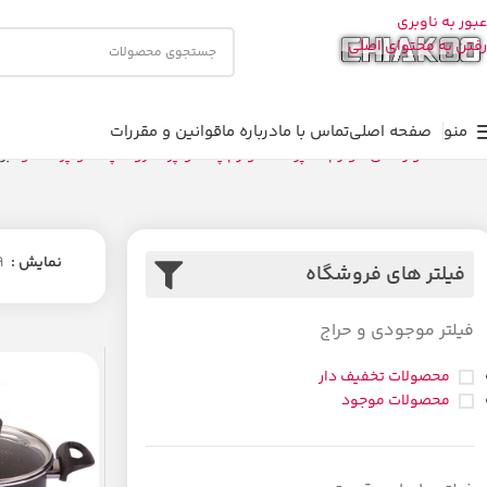
عبور به ناوبری
رفتن به محتوای اصلی
منو
صفحه اصلی
تماس با ما
درباره ما
قوانین و مقررات
خانه
خانه و زندگی
لوازم آشپزخانه
لوازم پخت و پز
ظروف پخت و پز
تکنو
برگ
نمایش
9
فیلتر های فروشگاه
فیلتر موجودی و حراج
محصولات تخفیف دار
محصولات موجود