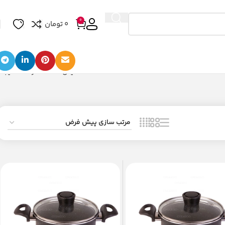
0
0
تومان
نمایش 73–84 از 103 نتیجه