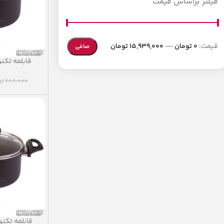
فیلتر براساس قیمت
قيمت:
0 تومان
—
15,939,000 تومان
صافی
‫قابلمه تکن‬
708,000
تو
‫قابلمه تکنو‬