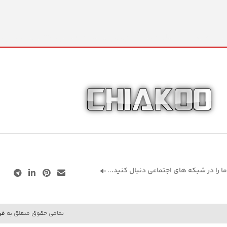
انواع محصولات ؛ عالی نسب ، پلان،اس لوکس،قیطاسی،TGH،تکنو،عروس،پارس خزر، سماور،کتری،قوری،
ما را در شبکه های اجتماعی دنبال کنید.
..
تمامی حقوق متعلق به
فر