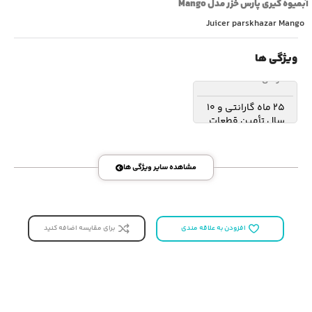
‫آبمیوه گیری پارس خزر مدل Mango‬
Juicer parskhazar Mango‬
ویژگی ها
گارانتی
25 ماه گارانتی و 10
سال تأمین قطعات
مشاهده سایر ویژگی ها
برای مقایسه اضافه کنید
افزودن به علاقه مندی