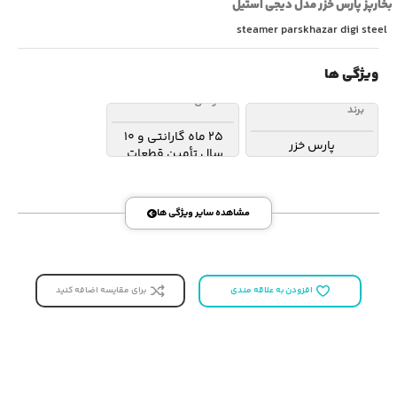
‫بخارپز پارس خزر مدل دیجی استیل‬
steamer parskhazar digi steel
ویژگی ها
گارانتی
برند
25 ماه گارانتی و 10
پارس خزر
سال تأمین قطعات
مشاهده سایر ویژگی ها
برای مقایسه اضافه کنید
افزودن به علاقه مندی