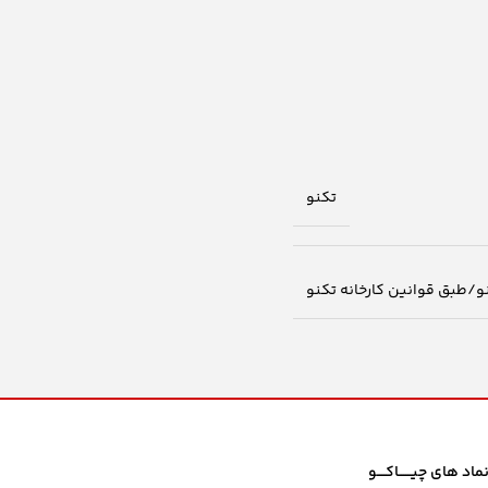
تکنو
نو/طبق قوانین کارخانه تکنو
ماد های چیــــــاکــــو