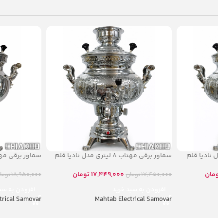
سماور برقی مهتاب ۸ لیتری مدل نادیا قلم
سماور برقی مهتاب ۱۰ لیت
مان
17,449,000
تومان
17,450,000
تومان
18,950,000
توما
افزودن به سبد خرید
افزودن به سب
trical Samovar
Mahtab Electrical Samovar