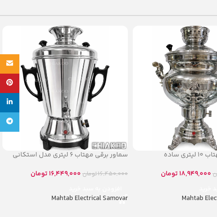
Email
پینترس
لینکدین
تلگرام
ری ساده
سماور برقی مهتاب ۶ لیتری مدل استکانی
18,949,000
تومان
16,449,000
تومان
ن
16,450,000
تومان
د خرید
افزودن به سبد خرید
Mahtab Electrical Samovar
Mahtab Elec