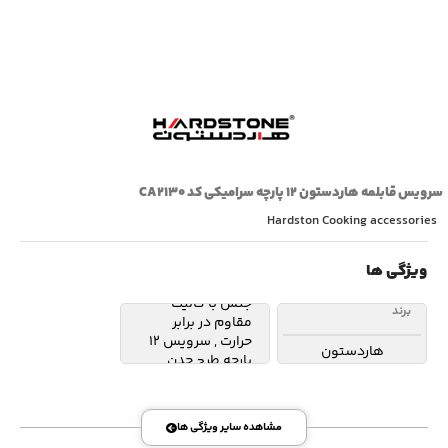
اقلام
پوشش داخلی:
سرامیک دو لایه
GREBLON آلمان –
سرویس قابلمه هاردستون ۱۲ پارچه سرامیکی کد CA۲۱۳۰
دارای درب پیرکس
Hardston Cooking accessories
با رینگ استیل –
جنس بدنه از
آلومینیوم یکپارچه
ویژگی ها
– دستگیره ها از
جنس با کالیت
برند
مقاوم در برابر
حرارت
,
سرویس 12
هاردستون
پارچه طرح چدن
CAMELLIA – قابلمه
های 28 24 20
سانتی متری با درب
مشاهده سایر ویژگی ها
– تابه های تک