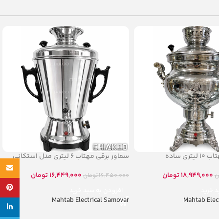
ری ساده
سماور برقی مهتاب ۶ لیتری مدل استکانی
Email
18,949,000
تومان
16,449,000
تومان
ن
16,450,000
تومان
پینترس
د خرید
افزودن به سبد خرید
Mahtab Electrical Samovar
Mahtab Elec
لینکدین