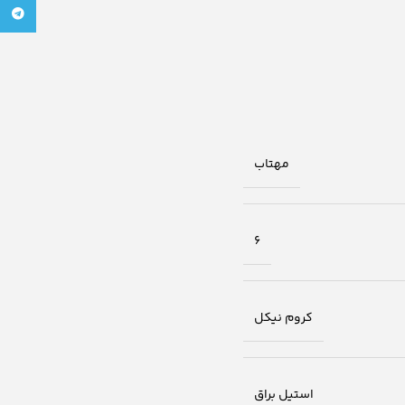
تلگرام
مهتاب
6
کروم نیکل
استیل براق