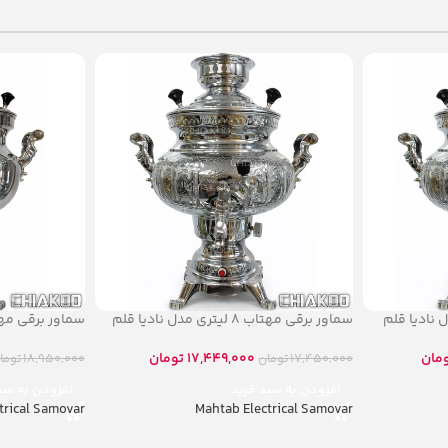
سماور برقی مهتاب ۸ لیتری مدل نادیا قلم
سماور برقی مهتاب ۱۰ لیت
مان
17,449,000
تومان
17,450,000
تومان
18,950,000
توما
افزودن به سبد خرید
افزودن به سب
trical Samovar
Mahtab Electrical Samovar