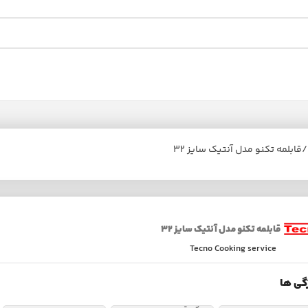
‫قابلمه تکنو مدل آنتیک سایز ۳۲‬‏
‫قابلمه تکنو مدل آنتیک سایز ۳۲‬‏
Tecno Cooking service
گی ها
گارانتی
توضیحات