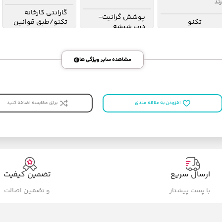
رند
گارانتی کارخانه
‫پوشش گرانیت-
تکنو
تکنو/طبق قوانین
درب شیشه‬‏
کارخانه تکنو
مشاهده سایر ویژگی ها
برای مقایسه اضافه کنید
افزودن به علاقه مندی
ارسال سریع
تضمین کیفیت
با پست پیشتاز
و تضمین اصالت