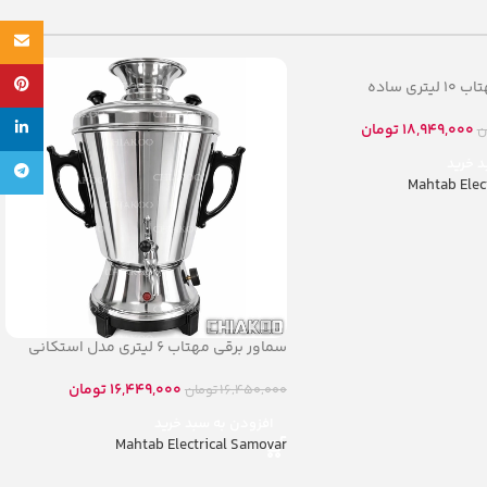
Email
ری ساده
پینترس
18,949,000
تومان
ن
لینکدین
د خرید
تلگرام
Mahtab Elec
سماور برقی مهتاب ۶ لیتری مدل استکانی
16,449,000
تومان
16,450,000
تومان
افزودن به سبد خرید
Mahtab Electrical Samovar