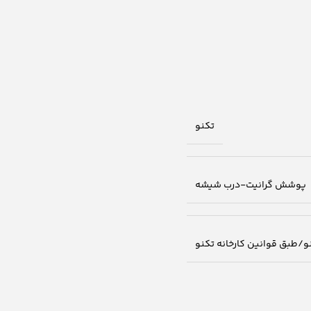
تکنو
‫پوشش گرانیت-درب شیشه‬‏
نو/طبق قوانین کارخانه تکنو