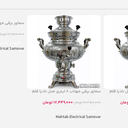
سماور برقی مهتاب ۱۰ لیت
18,950,000
توما
افزودن به سب
trical Samovar
سماور برقی مهتاب ۸ لیتری مدل نادیا قلم
مان
17,449,000
تومان
17,450,000
تومان
افزودن به سبد خرید
Mahtab Electrical Samovar