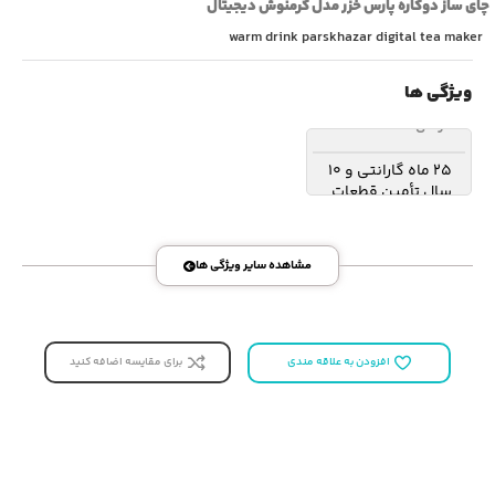
‫چای ساز دوکاره پارس خزر مدل گرمنوش دیجیتال
warm drink parskhazar digital tea maker
ویژگی ها
گارانتی
25 ماه گارانتی و 10
سال تأمین قطعات
مشاهده سایر ویژگی ها
برای مقایسه اضافه کنید
افزودن به علاقه مندی