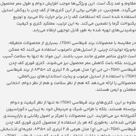
مقاوم و ضد زنگ است. این ویژگی‌ها موجب افزایش دوام و طول عمر محصول
می‌گردد. همچنین، در طراحی برخی از این کتری‌ها از کف چدن با روکش استیل
استفاده شده است که استقامت کف را در برابر حرارت بالا می‌برد و توزیع
یکنواخت گرما را تضمین می‌کند. به این ترتیب، عملکرد کتری و کیفیت
نوشیدنی‌های تهیه شده به طور قابل توجهی ارتقاء می‌یابد.
در مقایسه با محصولات برند قیطاسی (TGH)، بسیاری از محصولات متفرقه،
به‌ویژه تولیدات چینی، از استیل‌های نامرغوب استفاده می‌کنند که ممکن
است حاوی عناصر مضری مانند سرب باشند. این مواد نه تنها به سلامت آسیب
می‌زنند بلکه باعث کاهش عمر محصول نیز می‌شوند. کتری قوری کف چدن
قیطاسی (TGH-تی جی اچ) مدل هرمی ۵.‏۲ لیتری کد ۸۳۵۰ از برند قیطاسی
(TGH) با استفاده از استیل مرغوب و رعایت استانداردهای بین‌المللی،
محصولاتی را ارائه می‌دهد که هم از نظر سلامت و هم از نظر دوام، انتخابی
مطمئن و ایمن هستند.
علاوه بر این، کتری‌های برند قیطاسی (TGH) نه تنها از نظر کیفیت و دوام
برجسته هستند، بلکه با طراحی شیک و مینیمال خود به زیبایی دکوراسیون
آشپزخانه نیز می‌افزایند. این محصولات با تمرکز بر اصول رقابتی و بازارپسندی
طراحی شده‌اند، به‌طوری که هر بار استفاده از محصول کتری قوری کف چدن
قیطاسی (TGH-تی جی اچ) مدل هرمی ۵.‏۲ لیتری کد ۸۳۵۰، تجربه‌ای لذت‌بخش