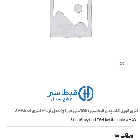
بزرگنمایی تصویر
کتری قوری کف چدن قیطاسی (TGH-تی جی اچ) مدل آریا ۳ لیتری کد ۸۳۷۵
SteelGheytasi TGH kettle code 8357
ویژگی ها